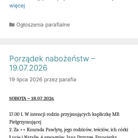
więcej
Kategorie
Ogłoszenia parafialne
Porządek nabożeństw –
19.07.2026
19 lipca 2026
przez
parafia
SOBOTA – 18.07.2026
17.00 1. W intencji rodzin przyjmujących kapliczkę MB
Pielgrzymującej
2. Za ++ Konrada Pawlytę, jego rodziców, teściów, ich córki
Łucję i Natalię, 4 szwagrów, Jana Drzyzgę, Franciszka