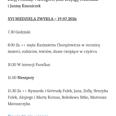
i Janinę Kmoniczek
X
V
I
NIEDZIELA
ZWYKŁA
–
1
9
.07
.
2026
7.30 Godzinki
8.00 Za ++ męża Kazimierza Chorążewicza w rocznicę
śmierci, rodziców, teściów, dusze cierpiące w czyśćcu
10.30 W intencji Parafian
15.00
N
ieszpory
15.30 Za ++ Ryszarda i Gertrudę Fulek, Jana, Zofię, Henryka
Fulek, Alojzego i Martę Kornas, Bolesława Sitko, Mateusza
Matuszczyka