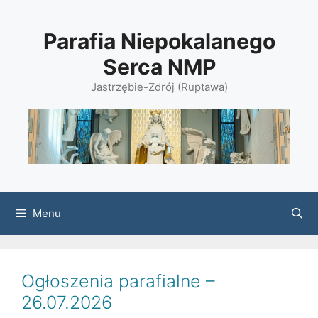
Przejdź
do
Parafia Niepokalanego
treści
Serca NMP
Jastrzębie-Zdrój (Ruptawa)
Menu
Ogłoszenia parafialne –
26.07.2026