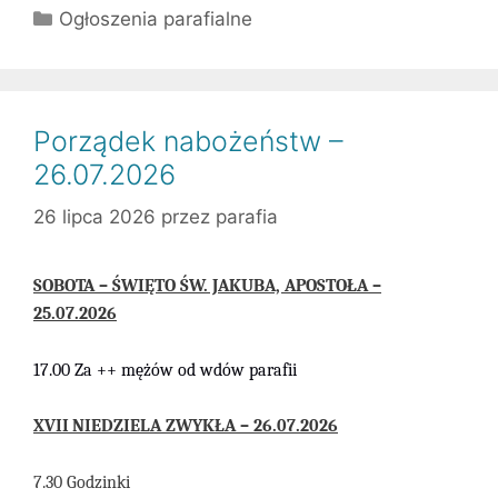
Kategorie
Ogłoszenia parafialne
Porządek nabożeństw –
26.07.2026
26 lipca 2026
przez
parafia
SOBOTA – ŚWIĘTO ŚW. JAKUBA, APOSTOŁA –
25.07.2026
17.00 Za ++ mężów od wdów parafii
X
V
I
I
NIEDZIELA
ZWYKŁA
–
26
.07
.
2026
7.30 Godzinki