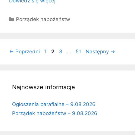
Dowiedz się więcej
Kategorie
Porządek nabożeństw
Strona
Strona
Strona
Strona
←
Poprzedni
1
2
3
…
51
Następny
→
Najnowsze informacje
Ogłoszenia parafialne – 9.08.2026
Porządek nabożeństw – 9.08.2026