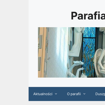
Przejdź
do
Parafi
treści
Aktualności
O parafii
Dusz