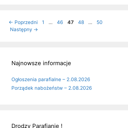
Strona
Strona
Strona
Strona
Strona
←
Poprzedni
1
…
46
47
48
…
50
Następny
→
Najnowsze informacje
Ogłoszenia parafialne – 2.08.2026
Porządek nabożeństw – 2.08.2026
Drodzy Parafianie !