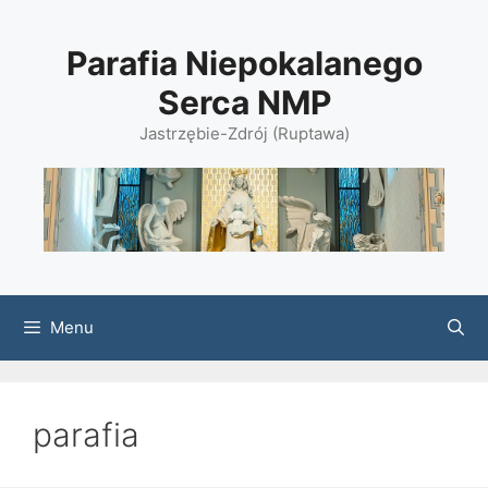
Przejdź
do
Parafia Niepokalanego
treści
Serca NMP
Jastrzębie-Zdrój (Ruptawa)
Menu
parafia