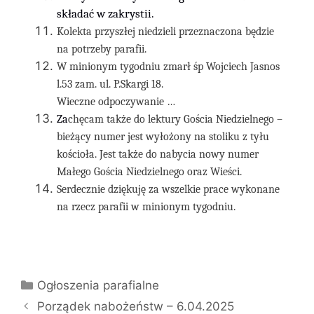
składać w zakrystii.
Kolekta przyszłej niedzieli
przeznaczona
będzie
na
potrzeby parafii
.
W minionym tygodniu zmarł śp Wojciech Jasnos
l.53 zam. ul. P.Skargi 18.
Wieczne odpoczywanie …
Za
chęcam także do lektury Gościa Niedzielnego –
bieżący numer jest wyłożony na stoliku z tyłu
kościoła. Jest także do nabycia nowy numer
Małego Gościa Niedzielnego oraz Wieści.
Serdecznie dziękuję za wszelkie prace wykonane
na rzecz parafii w minionym tygodniu.
Kategorie
Ogłoszenia parafialne
Porządek nabożeństw – 6.04.2025