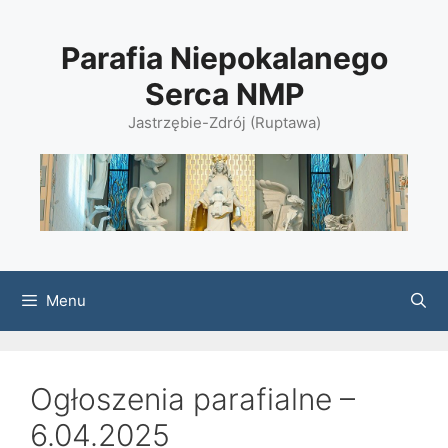
Przejdź
do
Parafia Niepokalanego
treści
Serca NMP
Jastrzębie-Zdrój (Ruptawa)
Menu
Ogłoszenia parafialne –
6.04.2025