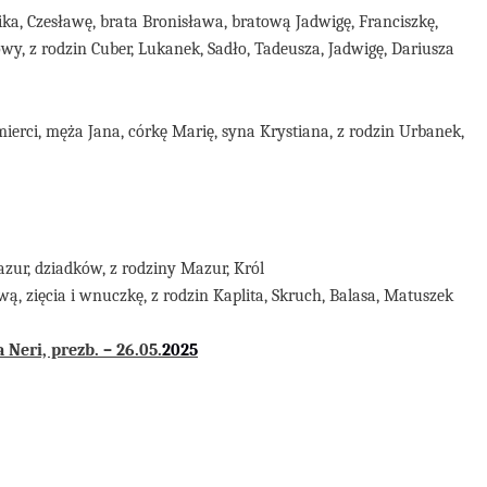
ka, Czesławę, brata Bronisława, bratową Jadwigę, Franciszkę,
wy, z rodzin Cuber, Lukanek, Sadło, Tadeusza, Jadwigę, Dariusza
ierci, męża Jana, córkę Marię, syna Krystiana, z rodzin Urbanek,
zur, dziadków, z rodziny Mazur, Król
ową, zięcia i wnuczkę, z rodzin Kaplita, Skruch, Balasa, Matuszek
Neri, prezb. –
26
.05
.
20
25