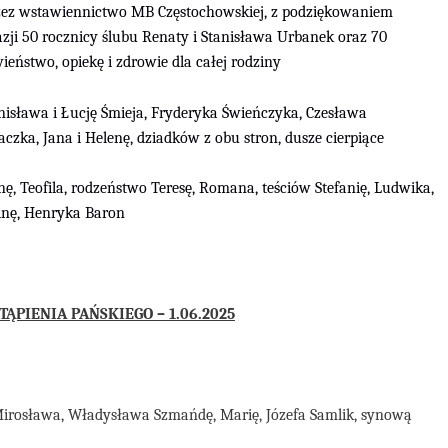
rzez wstawiennictwo MB Częstochowskiej, z podziękowaniem
azji 50 rocznicy ślubu Renaty i Stanisława Urbanek oraz 70
ieństwo, opiekę i zdrowie dla całej rodziny
nisława i Łucję Śmieja, Fryderyka Świeńczyka, Czesława
czka, Jana i Helenę, dziadków z obu stron, dusze cierpiące
ę, Teofila, rodzeństwo Teresę, Romana, teściów Stefanię, Ludwika,
linę, Henryka Baron
TĄPIENIA
PAŃSKIEGO
–
1
.0
6
.2025
 Mirosława, Władysława Szmańdę, Marię, Józefa Samlik, synową