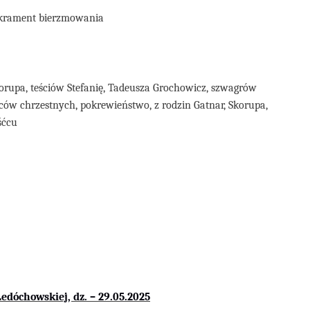
sakrament bierzmowania
orupa,
teściów Stefanię, Tadeusza Grochowicz, szwagrów
ców chrzestnych, pokrewieństwo, z rodzin Gatnar, Skorupa,
śćcu
Ledóchowskiej,
dz. – 2
9
.05
.2025