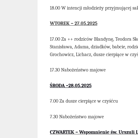
18.00 W intencji młodzieży przyjmującej 
WTOREK – 27.05.2025
1
7
.
00
Za ++
rodziców
Blandynę, Teodora
Sk
Stanisława, Adama, dziadków, babcie, rodzi
Grochowicz, Lichacz, dusze cierpiące w czy
17.30 Nabożeństwo majowe
ŚRODA –
28
.05
.
202
5
7.00 Za dusze cierpiące w czyśćcu
7.30 Nabożeństwo majowe
CZ
WARTEK –
Wspomnienie św. Urszuli 