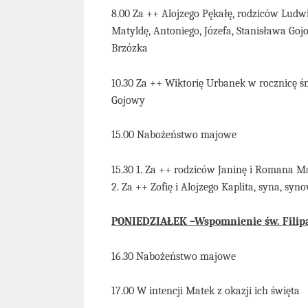
8.00 Za ++ Alojzego Pękałę, rodziców Ludwi
Matyldę, Antoniego, Józefa, Stanisława Gojo
Brzózka
10.30 Za ++ Wiktorię Urbanek w rocznicę śm
Gojowy
15.00 Nabożeństwo majowe
15.30 1. Za ++ rodziców Janinę i Romana Ma
2. Za ++ Zofię i Alojzego Kaplita, syna, syn
PONIEDZIAŁEK –Wspomnienie św. Filipa 
16.30 Nabożeństwo majowe
17.00 W intencji Matek z okazji ich święta