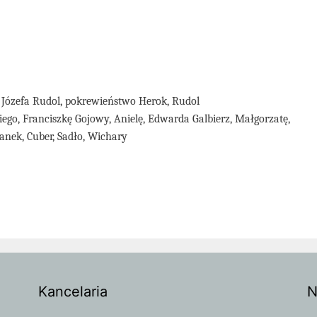
ę, Józefa Rudol, pokrewieństwo Herok, Rudol
iego, Franciszkę Gojowy, Anielę, Edwarda Galbierz, Małgorzatę,
anek, Cuber, Sadło, Wichary
Kancelaria
N