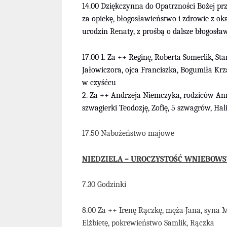
14.00 Dziękczynna do Opatrzności Bożej p
za opiekę, błogosławieństwo i zdrowie z ok
urodzin Renaty, z prośbą o dalsze błogosław
17
.00
1.
Za ++
Reginę, Roberta
Somerlik,
Sta
Jałowiczora, ojca Franciszka, Bogumił
a
Krza
w czyśćcu
2. Za ++
Andrzeja
Niemczyk
a, rodziców Ann
szwagierki Teodozję, Zofię, 5 szwagrów, Ha
17.50 Nabożeństwo majowe
NIEDZIELA – UROCZYSTOŚĆ WNIEBOWS
7.30 Godzinki
8.00 Za ++ Irenę Rączkę, męża Jana, syna
Elżbietę, pokrewieństwo Samlik, Rączka