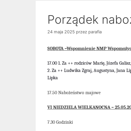
Porządek nabo
24 maja 2025
przez
parafia
SOBOTA –Wspomnienie NMP Wspomożycie
17
.00
1.
Za ++
rodziców
Marię, Józefa
Galisz
2. Za ++
Ludwika Zgraj, Augustyna, Jana Li
Lipka
17.50 Nabożeństwo majowe
V
I
NIEDZIELA
WIELKANOCNA –
25
.05
.2
7.30 Godzinki