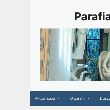
Przejdź
do
Parafi
treści
Aktualności
O parafii
Dusz