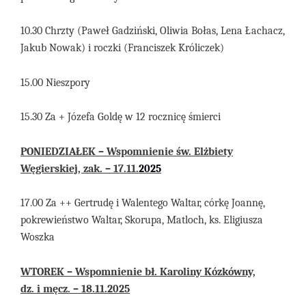
10.30 Chrzty (Paweł Gadziński, Oliwia Bołas, Lena Łachacz,
Jakub Nowak) i roczki (Franciszek Króliczek)
15.00
Nieszpory
15.30 Za + Józefa Goldę w 12 rocznicę śmierci
PONIEDZIAŁEK – Wspomnienie św. Elżbiety
Węgierskiej,
zak. – 17
.11
.
20
25
1
7
.
00
Za ++
Gertrudę i Walentego
Waltar,
córkę Joannę,
pokrewieństwo Waltar, Skorupa, Matloch, ks. Eligiusza
Woszka
WTOREK – Wspomnienie bł. Karoliny Kózkówny,
dz. i męcz. – 18.11.2025