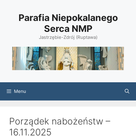
Przejdź
do
Parafia Niepokalanego
treści
Serca NMP
Jastrzębie-Zdrój (Ruptawa)
Menu
Porządek nabożeństw –
16.11.2025