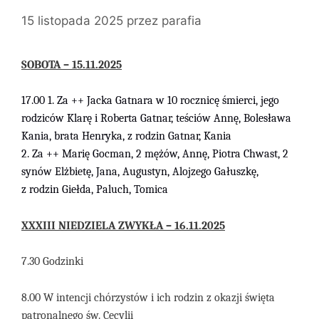
15 listopada 2025
przez
parafia
SOBOTA – 15.11.2025
1
7.00
1.
Za ++
Jacka
Gatnara
w 10 rocznicę śmierci, jego
rodziców Klarę i Roberta Gatnar, teściów Annę, Bolesław
a
Kania, brata Henryka, z rodzin Gatnar, Kania
2.
Za ++
Marię
Gocman,
2 mężów, Annę, Piotra Chwast, 2
synów Elżbietę, Jana, Augustyn, Alojzego Gałuszkę,
z rodzin Giełda, Paluch, Tomica
XXXIII
N
IEDZIELA
ZWYKŁA –
16
.
11
.
2025
7.30 Godzinki
8.00 W intencji chórzystów i ich rodzin z okazji święta
patronalnego św. Cecylii