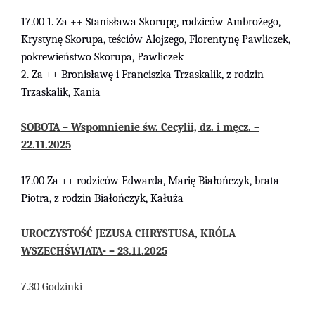
17.00 1.
Za ++
Stanisława
Skorupę,
rodziców Ambrożego,
Krystynę Skorupa, teściów Alojzego, Florentynę Pawliczek,
pokrewieństwo Skorupa, Pawliczek
2. Za ++
Bronisławę i Franciszka Trzaskalik, z rodzin
Trzaskalik, Kania
SOBOTA – Wspomnienie św. Cecylii, dz. i męcz. –
22.11.2025
1
7.00
Za ++
rodziców Edwarda, Marię Białończyk, brata
Piotra, z rodzin Białończyk, Kałuża
UROCZYSTOŚĆ JEZUSA CHRYSTUSA, KRÓLA
WSZECHŚWIATA- –
23
.
11
.
2025
7.30 Godzinki