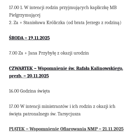
1
7
.
00
1.
W intencji rodzin przyjmujących kapliczkę MB
Pielgrzymującej
2. Za + Stanisława Króliczka (od brata Jerzego z rodziną)
ŚRODA –
19
.11
.
202
5
7.00 Za + Jana Przybyłę z okazji urodzin
CZ
WARTEK – Wspomnienie św. Rafała Kalinowskiego,
prezb. – 20
.11
.2025
16.00 Godzina święta
17.00 W intencji ministrantów i ich rodzin z okazji ich
święta patronalnego św. Tarsycjusza
PIĄTEK – Wspomnienie Ofiarowania NMP –
2
1.
11
.202
5