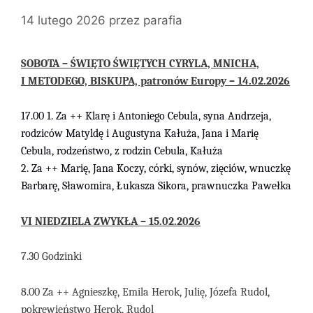
14 lutego 2026
przez
parafia
SOBOTA – ŚWIĘTO ŚWIĘTYCH CYRYLA, MNICHA,
I METODEGO, BISKUPA, patronów Europy – 14.02.2026
17.00 1. Za ++ Klarę i Antoniego Cebula, syna Andrzeja,
rodziców Matyldę i Augustyna Kałuża, Jana i Marię
Cebula, rodzeństwo, z rodzin Cebula, Kałuża
2. Za ++ Marię, Jana Koczy, córki, synów, zięciów, wnuczkę
Barbarę, Sławomira, Łukasza Sikora, prawnuczka Pawełka
V
I
NIEDZIELA
ZWYKŁA
–
15
.0
2
.2026
7.30 Godzinki
8.00 Za ++ Agnieszkę, Emila Herok, Julię, Józefa Rudol,
pokrewieństwo Herok, Rudol