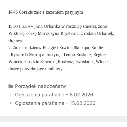
14.45 Gorzkie żale z kazaniem pasyjnym
15.30 1. Za ++ Jana Urbanka w rocznicę śmierci, żonę
Wiktorię, córkę Marię, syna Krystiana, z rodzin Urbanek,
Gojowy
2. Za ++ rodziców Pelagię i Erwina Skorupa, Emilię
i Ryszarda Skorupa, Justynę i Leona Roskosz, Reginę
Wincek, z rodzin Skorupa, Roskosz, Trzaskalik, Wincek,
dusze potrzebujące modlitwy
Kategorie
Porządek nabożeństw
Ogłoszenia parafialne – 8.02.2026
Ogłoszenia parafialne – 15.02.2026