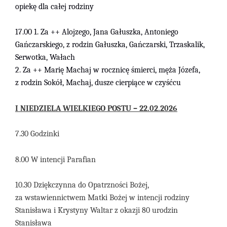
opiekę dla całej rodziny
17.00 1. Za ++ Alojzego, Jana Gałuszka, Antoniego
Gańczarskiego, z rodzin Gałuszka, Gańczarski, Trzaskalik,
Serwotka, Wałach
2. Za ++ Marię Machaj w rocznicę śmierci, męża Józefa,
z rodzin Sokół, Machaj, dusze cierpiące w czyśćcu
I
NIEDZIELA
WIELKIEGO POSTU
–
22
.0
2
.2026
7.30 Godzinki
8.00 W intencji Parafian
10.30 Dziękczynna do Opatrzności Bożej,
za wstawiennictwem Matki Bożej w intencji rodziny
Stanisława i Krystyny Waltar z okazji 80 urodzin
Stanisława