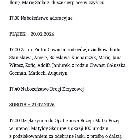
Ilonę, Marię Stolarz, dusze cierpiące w czyśćcu
17.30 Nabożeństwo adoracyjne
PIĄTEK –
20
.02
.2026
1
7
.00
Za ++
Piotra
Chwast
a, rodziców, dziadków, brata
Stanisława, Anielę, Bolesława Kucharczyk, Marię, Jana
Witosz, Zofię, Adolfa Janiurek, z rodzin Chwast, Gałuszka,
Gocman, Matloch, Augustyn
17.40 Nabożeństwo Drogi Krzyżowej
SOBOTA – 21.02.2026
12.00 Dziękczynna do Opatrzności Bożej i Matki Bożej
w intencji Matyldy Skorupy z okazji 100 urodzin,
z podziękowaniem za odebrane łaski, z prośbą o dalszą