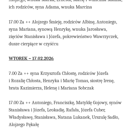
ich rodziców, syna Adama, wnuka Marcina
1
7
.
00
Za ++
Alojzego
Śmieję,
rodziców Albinę, Antoniego,
syna Mariana, synową Henrykę, wnuka Jarosława,
zięciów Stanisława i Józefa, pokrewieństwo Wawrzyczek,
dusze cierpiące w czyśćcu
WTOREK – 17.02.2026
7.00 Za ++ syna Krzysztofa Chłostę, rodziców Józefa
i Rozalię Chłosta, Henryka i Marię Tomas, siostrę Irenę,
brata Kazimierza, Helenę i Mariana Sobczak
1
7
.
00
Za
+
+
Antoniego, Franciszkę, Matyldę
Gojowy,
synów
Stanisława i Józefa, Leokadię, Rafała, Józefa Cuber,
Władysławę, Stanisława, Natana Lukanek, Urszulę Sadło,
Alojzego Pękałę