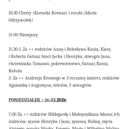
10.30 Chrzty (Kornelia Kotwas) i roczki (Maria
Odrzywołek)
15.00 Nieszpory
15.30 1. Za ++ rodziców Annę i Bolesława Kania, Klarę
i Roberta Gatnar, braci Jacka i Henryka, szwagra Jana,
chrześniaka Tomasza, pokrewieństwo, Gatnar, Kania,
Kałuża
2. Za ++ Andrzeja Krosnego w 3 rocznicę śmierci, rodziców
Agnieszkę i Augustyna, teściów, 2 szwagrów
PONIEDZIAŁEK –
16
.02
.
2026
7.00 Za ++ rodziców Hildegardę i Maksymiliana Mazur, ich
rodziców, synów Henryka i Jana, synową Halinę, zięcia
Alojzego, wnuka Marka, Ernesta, Marię i Wilhelma Malina,