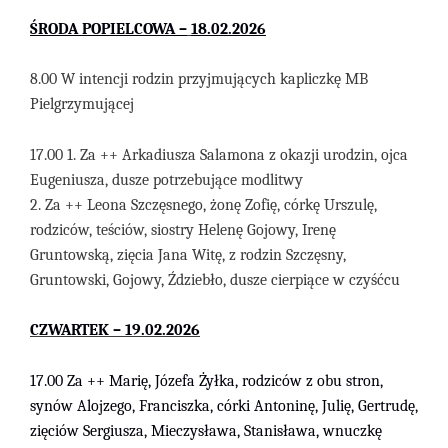
ŚRODA
POPIELCOWA
–
1
8
.02
.2026
8.00 W intencji rodzin przyjmujących kapliczkę MB
Pielgrzymującej
17.00 1. Za ++ Arkadiusza Salamona z okazji urodzin, ojca
Eugeniusza, dusze potrzebujące modlitwy
2. Za ++ Leona Szczęsnego, żonę Zofię, córkę Urszulę,
rodziców, teściów, siostry Helenę Gojowy, Irenę
Gruntowską, zięcia Jana Witę, z rodzin Szczęsny,
Gruntowski, Gojowy, Ździebło, dusze cierpiące w czyśćcu
CZ
WARTEK –
1
9
.02
.202
6
1
7
.00
Za
+
+
Marię, Józefa
Żyłka,
rodziców z obu stron,
synów Alojzego, Franciszka, córki Antoninę, Julię, Gertrudę,
zięciów Sergiusza, Mieczysława, Stanisława, wnuczkę