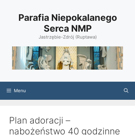
Przejdź
do
Parafia Niepokalanego
treści
Serca NMP
Jastrzębie-Zdrój (Ruptawa)
Menu
Plan adoracji –
nabożeństwo 40 godzinne