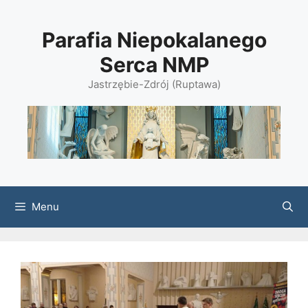
Przejdź
do
Parafia Niepokalanego
treści
Serca NMP
Jastrzębie-Zdrój (Ruptawa)
Menu