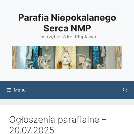
Przejdź
do
Parafia Niepokalanego
treści
Serca NMP
Jastrzębie-Zdrój (Ruptawa)
Menu
Ogłoszenia parafialne –
20.07.2025