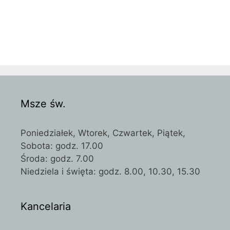
Msze św.
Poniedziałek, Wtorek, Czwartek, Piątek,
Sobota: godz. 17.00
Środa: godz. 7.00
Niedziela i święta: godz. 8.00, 10.30, 15.30
Kancelaria