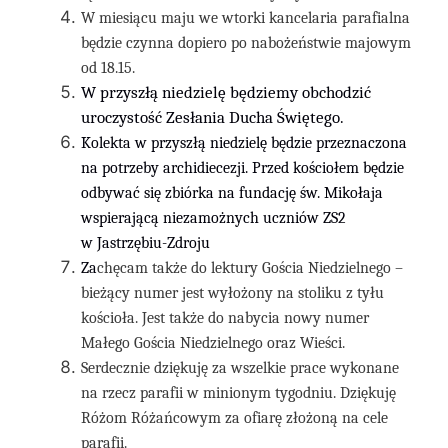
W miesiącu maju we wtorki kancelaria parafialna
będzie czynna dopiero po nabożeństwie majowym
od 18.15.
W przyszłą niedzielę będziemy obchodzić
uroczystość Zesłania Ducha Świętego.
Kolekta w przyszłą niedzielę
będzie przeznaczona
na
potrzeby archidiecezji
.
Przed kościołem będzie
odbywać się zbiórka na fundację św. Mikołaja
wspierającą niezamożnych uczniów ZS2
w Jastrzębiu-Zdroju
Za
chęcam także do lektury Gościa Niedzielnego –
bieżący numer jest wyłożony na stoliku z tyłu
kościoła. Jest także do nabycia nowy numer
Małego Gościa Niedzielnego oraz Wieści.
Serdecznie dziękuję za wszelkie prace wykonane
na rzecz parafii w minionym tygodniu. Dziękuję
Różom Różańcowym za ofiarę złożoną na cele
parafii.