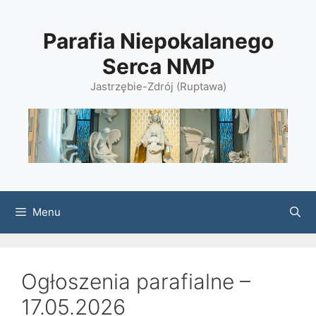
Przejdź
do
Parafia Niepokalanego
treści
Serca NMP
Jastrzębie-Zdrój (Ruptawa)
Menu
Ogłoszenia parafialne –
17.05.2026