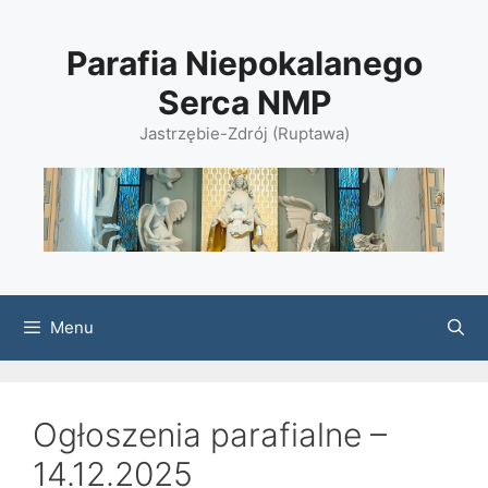
Przejdź
do
Parafia Niepokalanego
treści
Serca NMP
Jastrzębie-Zdrój (Ruptawa)
Menu
Ogłoszenia parafialne –
14.12.2025